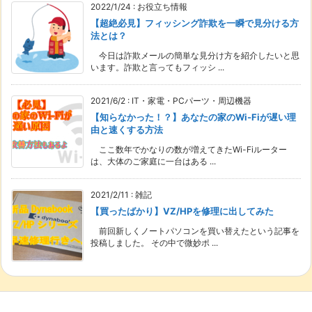
2022/1/24
:
お役立ち情報
【超絶必見】フィッシング詐欺を一瞬で見分ける方
法とは？
今日は詐欺メールの簡単な見分け方を紹介したいと思
います。詐欺と言ってもフィッシ ...
2021/6/2
:
IT・家電・PCパーツ・周辺機器
【知らなかった！？】あなたの家のWi-Fiが遅い理
由と速くする方法
ここ数年でかなりの数が増えてきたWi-Fiルーター
は、大体のご家庭に一台はある ...
2021/2/11
:
雑記
【買ったばかり】VZ/HPを修理に出してみた
前回新しくノートパソコンを買い替えたという記事を
投稿しました。 その中で微妙ポ ...