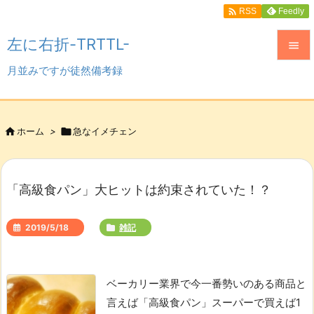

Feedly
RSS
左に右折-TRTTL-

月並みですが徒然備考録

メニュ

サイド

ホーム
>

急なイメチェン

前へ

「高級食パン」大ヒットは約束されていた！？
次へ

2019/5/18
雑記
検索
ベーカリー業界で今一番勢いのある商品と
言えば「高級食パン」
スーパーで買えば1