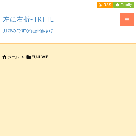

Feedly
RSS
左に右折-TRTTL-

月並みですが徒然備考録

メニュ

サイド

ホーム
>

FUJI WiFi

前へ

次へ

検索