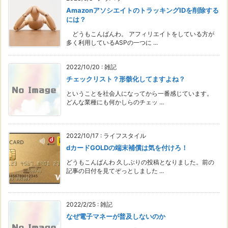
AmazonアソシエイトのトラッキングIDを削除する
には？
どうもこんばんわ。 アフィリエイトをしている方が
多く利用しているASPの一つに ...
2022/10/20
:
雑記
チェックリスト？形骸化してますよね？
ということを社会人になってから一番感じています。
どんな業種にも何かしらのチェッ ...
2022/10/17
:
ライフスタイル
dカードGOLDの端末補償は気を付けろ！
どうもこんばんわ 久しぶりの投稿となりました。前の
記事の日付を見てぞっとしました ...
2022/2/25
:
雑記
なぜ電子マネーが普及しないのか