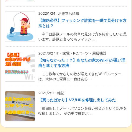
2022/1/24
:
お役立ち情報
【超絶必見】フィッシング詐欺を一瞬で見分ける方
法とは？
今日は詐欺メールの簡単な見分け方を紹介したいと思
います。詐欺と言ってもフィッシ ...
2021/6/2
:
IT・家電・PCパーツ・周辺機器
【知らなかった！？】あなたの家のWi-Fiが遅い理
由と速くする方法
ここ数年でかなりの数が増えてきたWi-Fiルーター
は、大体のご家庭に一台はある ...
2021/2/11
:
雑記
【買ったばかり】VZ/HPを修理に出してみた
前回新しくノートパソコンを買い替えたという記事を
投稿しました。 その中で微妙ポ ...