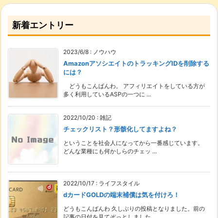
新着エントリー
2023/6/8
:
ノウハウ
AmazonアソシエイトのトラッキングIDを削除する
には？
どうもこんばんわ。 アフィリエイトをしている方が
多く利用しているASPの一つに ...
2022/10/20
:
雑記
チェックリスト？形骸化してますよね？
ということを社会人になってから一番感じています。
どんな業種にも何かしらのチェッ ...
2022/10/17
:
ライフスタイル
dカードGOLDの端末補償は気を付けろ！
どうもこんばんわ 久しぶりの投稿となりました。前の
記事の日付を見てぞっとしました ...