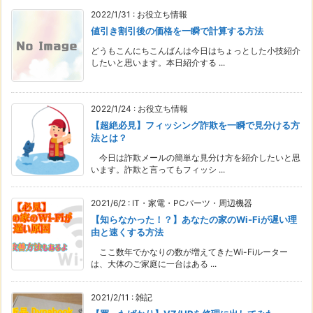
2022/1/31
:
お役立ち情報
値引き割引後の価格を一瞬で計算する方法
どうもこんにちこんばんは今日はちょっとした小技紹介
したいと思います。本日紹介する ...
2022/1/24
:
お役立ち情報
【超絶必見】フィッシング詐欺を一瞬で見分ける方
法とは？
今日は詐欺メールの簡単な見分け方を紹介したいと思
います。詐欺と言ってもフィッシ ...
2021/6/2
:
IT・家電・PCパーツ・周辺機器
【知らなかった！？】あなたの家のWi-Fiが遅い理
由と速くする方法
ここ数年でかなりの数が増えてきたWi-Fiルーター
は、大体のご家庭に一台はある ...
2021/2/11
:
雑記