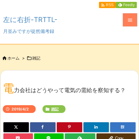

Feedly
RSS
左に右折-TRTTL-

月並みですが徒然備考録

メニュ

サイド

ホーム
>

雑記

前へ

電
次へ
力会社はどうやって電気の需給を察知する？

検索
2019/4/2
雑記
B!
Copy