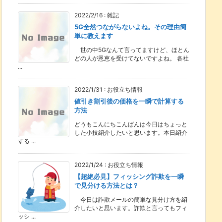
2022/2/16
:
雑記
5G全然つながらないよね。その理由簡
単に教えます
世の中5Gなんて言ってますけど、ほとん
どの人が恩恵を受けてないですよね。 各社
...
2022/1/31
:
お役立ち情報
値引き割引後の価格を一瞬で計算する
方法
どうもこんにちこんばんは今日はちょっと
した小技紹介したいと思います。本日紹介
する ...
2022/1/24
:
お役立ち情報
【超絶必見】フィッシング詐欺を一瞬
で見分ける方法とは？
今日は詐欺メールの簡単な見分け方を紹
介したいと思います。詐欺と言ってもフィ
ッシ ...