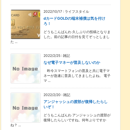
2022/10/17
:
ライフスタイル
dカードGOLDの端末補償は気を付け
ろ！
どうもこんばんわ 久しぶりの投稿となりま
した。前の記事の日付を見てぞっとしまし
た ...
2022/2/25
:
雑記
なぜ電子マネーが普及しないのか
昨今スマートフォンの普及と共に電子マ
ネーが急速に普及してきましたよね。 電子
マ ...
2022/2/20
:
雑記
アンジャッシュの渡部が復帰したらし
いぞ！
どうもこんばんわ アンジャッシュの渡部が
復帰したらしいですね。何年ぶりですか
ね？ ...