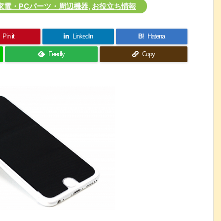
・家電・PCパーツ・周辺機器
,
お役立ち情報
Pin it
LinkedIn
B!
Hatena
Feedly
Copy