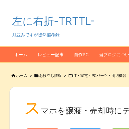
左に右折-TRTTL-
月並みですが徒然備考録
ホーム
レビュー記事
自作PC
当ブログにつ

ホーム
>

お役立ち情報
>

IT・家電・PCパーツ・周辺機器
ス
マホを譲渡・売却時に