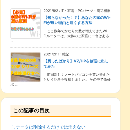
2021/6/2
:
IT・家電・PCパーツ・周辺機器
【知らなかった！？】あなたの家のWi-
Fiが遅い理由と速くする方法
ここ数年でかなりの数が増えてきたWi-
Fiルーターは、大体のご家庭に一台はある
...
2021/2/11
:
雑記
【買ったばかり】VZ/HPを修理に出し
てみた
前回新しくノートパソコンを買い替えた
という記事を投稿しました。 その中で微妙
ポ ...
この記事の目次
1.
データは削除するだけでは消えない