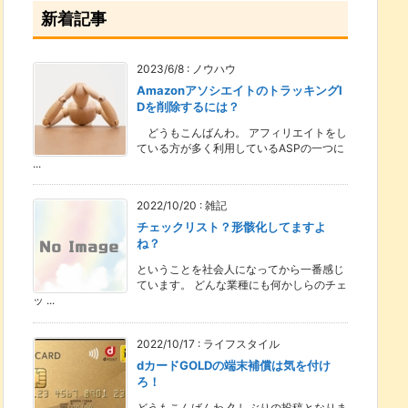
新着記事
2023/6/8
:
ノウハウ
AmazonアソシエイトのトラッキングI
Dを削除するには？
どうもこんばんわ。 アフィリエイトをし
ている方が多く利用しているASPの一つに
...
2022/10/20
:
雑記
チェックリスト？形骸化してますよ
ね？
ということを社会人になってから一番感じ
ています。 どんな業種にも何かしらのチェ
ッ ...
2022/10/17
:
ライフスタイル
dカードGOLDの端末補償は気を付け
ろ！
どうもこんばんわ 久しぶりの投稿となりま