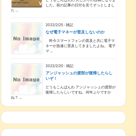
した。前の記事の日付を見てぞっとしまし
た ...
2022/2/25
:
雑記
なぜ電子マネーが普及しないのか
昨今スマートフォンの普及と共に電子マ
ネーが急速に普及してきましたよね。 電子
マ ...
2022/2/20
:
雑記
アンジャッシュの渡部が復帰したらし
いぞ！
どうもこんばんわ アンジャッシュの渡部が
復帰したらしいですね。何年ぶりですか
ね？ ...