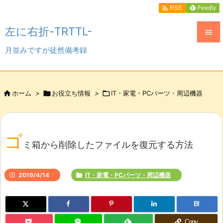

Feedly
RSS
左に右折-TRTTL-

月並みですが徒然備考録

メニュ

サイド

ホーム
>

お役立ち情報
>

IT・家電・PCパーツ・周辺機器

前へ

ゴ
次へ
ミ箱から削除したファイルを復元する方法

検索
2019/4/14
IT・家電・PCパーツ・周辺機器
B!
Copy