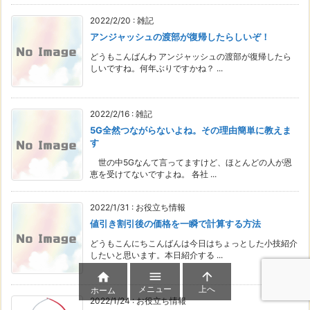
2022/2/20
:
雑記
アンジャッシュの渡部が復帰したらしいぞ！
どうもこんばんわ アンジャッシュの渡部が復帰したら
しいですね。何年ぶりですかね？ ...
2022/2/16
:
雑記
5G全然つながらないよね。その理由簡単に教えま
す
世の中5Gなんて言ってますけど、ほとんどの人が恩
恵を受けてないですよね。 各社 ...
2022/1/31
:
お役立ち情報
値引き割引後の価格を一瞬で計算する方法
どうもこんにちこんばんは今日はちょっとした小技紹介
したいと思います。本日紹介する ...



メニュー
上へ
ホーム
2022/1/24
:
お役立ち情報