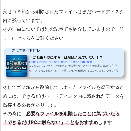
実はゴミ箱から削除されたファイルはまだハードディスク
内に残っています。
その理由については別の記事でも紹介していますので、詳
しくはそちらをご覧ください。
左に右折-TRTTL-
「ゴミ箱を空にする」は削除されていない！？
https://hidari-ni-usetu.com/trashbox-unsafe
どうもこんばんわパソコンを使っていると要らないファイルを整理したときに「ゴミ
箱」にいったん移動されます。一旦ファイルが移動されることでいざという時に「元に
戻す」ことが出来るので便利ですよね。しかしゴミ箱にファイルが溜まり過ぎるとパソ
コンのHDDを圧迫してしまいますので、定期的に「ゴミ箱を空にする」をされていると
思います。普通ならこれで「データも完全に削除されたし容量も空いた」と思いがちで
そしてゴミ箱から削除してしまったファイルを復元するた
すが、実は「ゴミ箱を空にする」操作をしてもパソコンのハードディスクの中にはデー
めには、できるだけハードディスク内に残されたデータを
タが残っているのです。普段使って...
温存する必要があります。
その為にも
必要なファイルを削除したことに気づいたら
「できるだけPCに触らない」ことをおすすめ
します。