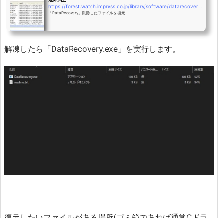
https://forest.watch.impress.co.jp/library/software/datarecovery/
「DataRecovery」削除したファイルを復元
解凍したら「DataRecovery.exe」を実行します。
復元したいファイルがある場所(ゴミ箱であれば通常Cドラ