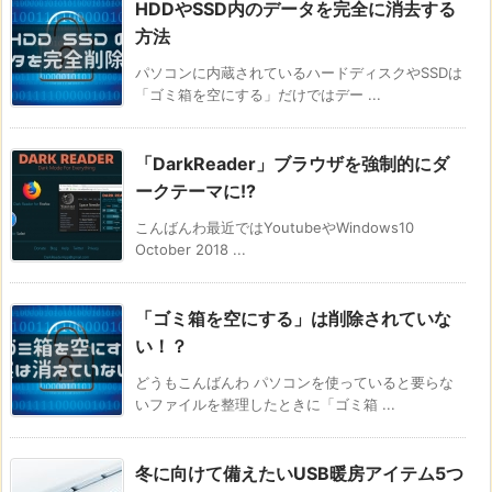
HDDやSSD内のデータを完全に消去する
方法
パソコンに内蔵されているハードディスクやSSDは
「ゴミ箱を空にする」だけではデー ...
「DarkReader」ブラウザを強制的にダ
ークテーマに!?
こんばんわ最近ではYoutubeやWindows10
October 2018 ...
「ゴミ箱を空にする」は削除されていな
い！？
どうもこんばんわ パソコンを使っていると要らな
いファイルを整理したときに「ゴミ箱 ...
冬に向けて備えたいUSB暖房アイテム5つ