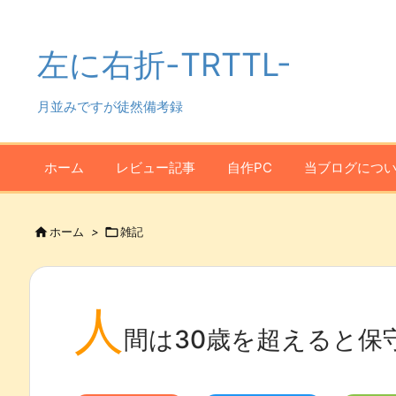
左に右折-TRTTL-
月並みですが徒然備考録
ホーム
レビュー記事
自作PC
当ブログにつ

ホーム
>

雑記
人
間は30歳を超えると保