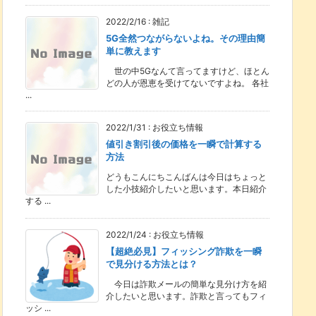
2022/2/16
:
雑記
5G全然つながらないよね。その理由簡
単に教えます
世の中5Gなんて言ってますけど、ほとん
どの人が恩恵を受けてないですよね。 各社
...
2022/1/31
:
お役立ち情報
値引き割引後の価格を一瞬で計算する
方法
どうもこんにちこんばんは今日はちょっと
した小技紹介したいと思います。本日紹介
する ...
2022/1/24
:
お役立ち情報
【超絶必見】フィッシング詐欺を一瞬
で見分ける方法とは？
今日は詐欺メールの簡単な見分け方を紹
介したいと思います。詐欺と言ってもフィ
ッシ ...