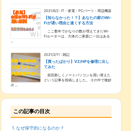
2021/6/2
:
IT・家電・PCパーツ・周辺機器
【知らなかった！？】あなたの家のWi-
Fiが遅い理由と速くする方法
ここ数年でかなりの数が増えてきたWi-
Fiルーターは、大体のご家庭に一台はある
...
2021/2/11
:
雑記
【買ったばかり】VZ/HPを修理に出し
てみた
前回新しくノートパソコンを買い替えた
という記事を投稿しました。 その中で微妙
ポ ...
この記事の目次
1.
なぜ保守的になるのか？