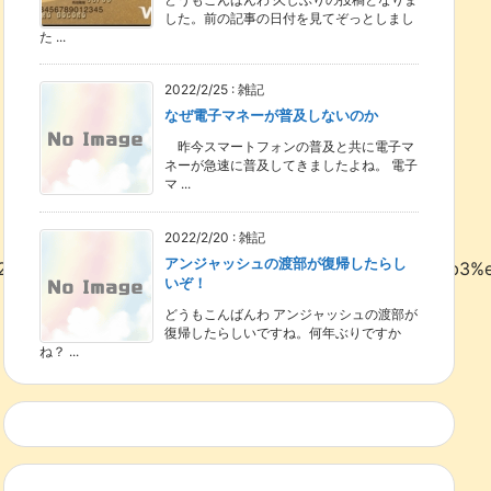
した。前の記事の日付を見てぞっとしまし
た ...
2022/2/25
:
雑記
なぜ電子マネーが普及しないのか
昨今スマートフォンの普及と共に電子マ
ネーが急速に普及してきましたよね。 電子
マ ...
2022/2/20
:
雑記
アンジャッシュの渡部が復帰したらし
82%82%e8%a8%80%e3%82%8f%e3%81%9a%e3%81%ab3%
いぞ！
どうもこんばんわ アンジャッシュの渡部が
復帰したらしいですね。何年ぶりですか
ね？ ...