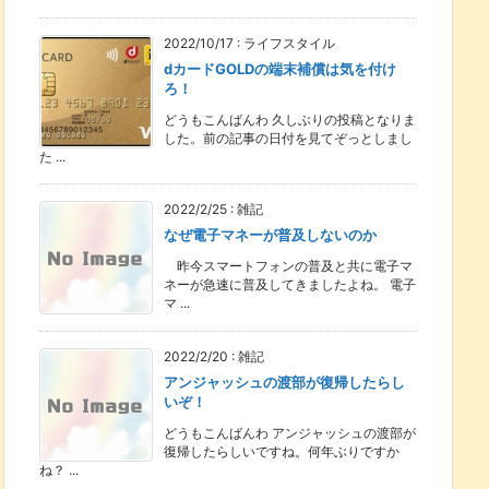
2022/10/17
:
ライフスタイル
dカードGOLDの端末補償は気を付け
ろ！
どうもこんばんわ 久しぶりの投稿となりま
した。前の記事の日付を見てぞっとしまし
た ...
2022/2/25
:
雑記
なぜ電子マネーが普及しないのか
昨今スマートフォンの普及と共に電子マ
ネーが急速に普及してきましたよね。 電子
マ ...
2022/2/20
:
雑記
アンジャッシュの渡部が復帰したらし
いぞ！
どうもこんばんわ アンジャッシュの渡部が
復帰したらしいですね。何年ぶりですか
ね？ ...