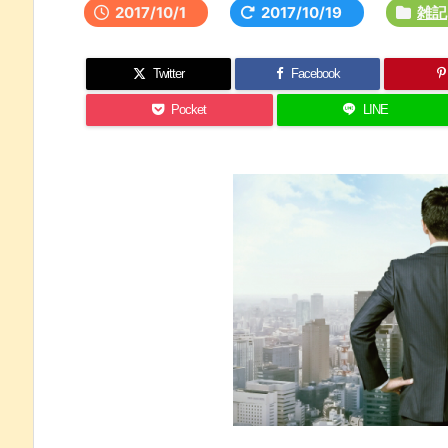
2017/10/1
2017/10/19
雑記
Twitter
Facebook
Pocket
LINE