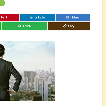
Pin it
LinkedIn
B!
Hatena
Feedly
Copy