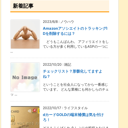
新着記事
2023/6/8
:
ノウハウ
AmazonアソシエイトのトラッキングI
Dを削除するには？
どうもこんばんわ。 アフィリエイトをし
ている方が多く利用しているASPの一つに
...
2022/10/20
:
雑記
チェックリスト？形骸化してますよ
ね？
ということを社会人になってから一番感じ
ています。 どんな業種にも何かしらのチェ
ッ ...
2022/10/17
:
ライフスタイル
dカードGOLDの端末補償は気を付け
ろ！
どうもこんばんわ 久しぶりの投稿となりま