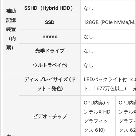
SSHD（Hybrid HDD）
なし
補助
記憶
SSD
128GB (PCIe NVMe/M.
装置
emmc
なし
（内
蔵）
光学ドライブ
なし
ウルトラベイ他
なし
ディスプレイサイズ (ド
LEDバックライト付 14.0
ット・発色)
ト、1,677万色以上) 
CPU内蔵(イ
CPU内
ンテル® HD
ンテル®
ビデオ・チップ
グラフィッ
グラフ
クス 610)
クス 62