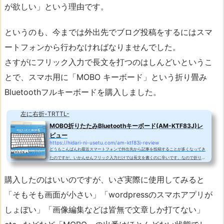
が欲しい」という理由です。
というのも、今までは外出先でブログ投稿をするにはスマ
ートフォンから行わなければなりませんでした。
さすがにフリック入力で長文を打つのはしんどいというこ
とで、スマホ用に「MOBO キーボード」という折り畳み
Bluetoothフルキーボードを購入しました。
左に右折-TRTTL-
MOBO折りたたみBluetoothキーボード(AM-KTF83J)レ
ビュー
https://hidari-ni-usetu.com/am-ktf83j-review
どうもこんばんわ最近スマートフォンで外出先から記事を投稿することが多くなってき
たのですが、いかんせんフリック入力だけでは長文を書くのに辛いです。なので折りた
たみキーボードを購入することを決めました。選ぶキーボードの条件は以下に設定しま
した。・日本語配列・フルサイズキーボードと同じキーピッチ・少々強めにタイピング
購入したのはいいのですが、いざ実際に使用してみると
してもたわまないAmazonなどで商品を探してみましたが、条件に合うキーボードがな
かなか見つかりません。仕方なく英語配列のものを購入しようと思いましたが、そんな
「そもそも画面が小さい」「wordpressのスマホアプリが
時見つけたのが今回購入した「MOB...
しょぼい」「画像編集などは皆無で文章しか打てない」