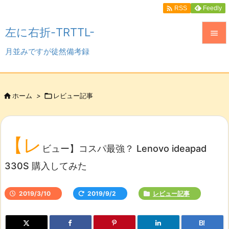

Feedly
RSS
左に右折-TRTTL-

月並みですが徒然備考録

メニュ

サイド

ホーム
>

レビュー記事

前へ

【レ
次へ
ビュー】コスパ最強？ Lenovo ideapad

330S 購入してみた
検索
2019/3/10
2019/9/2
レビュー記事
B!