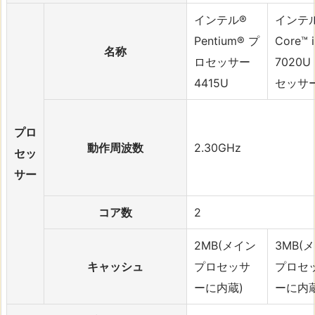
インテル®
インテ
Pentium® プ
Core™ i
名称
ロセッサー
7020U
4415U
セッサ
プロ
動作周波数
2.30GHz
セッ
サー
コア数
2
2MB(メイン
3MB(
キャッシュ
プロセッサ
プロセ
ーに内蔵)
ーに内蔵