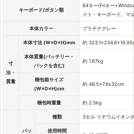
84キー(Fnキー+Win
キーボード/ボタン類
イト・キーボード、マ
本体カラー
プラチナグレー
本体寸法 (W×D×H)mm
約 323.1×234.8×18.9
本体質量(バッテリー・
約 1.67kg
寸
パックを含む)
法・
梱包箱サイズ
質量
約 48.5×7.6x32cm
(W×D×H)cm
梱包時重量
約 2.5kg
種類
3セル リチウムイオンポ
バッ
使用時間