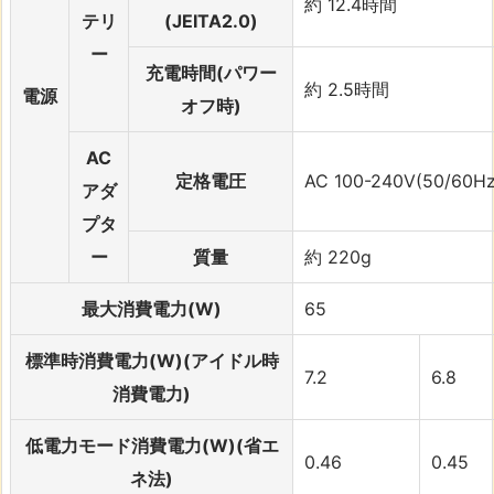
約 12.4時間
テリ
(JEITA2.0)
ー
充電時間(パワー
約 2.5時間
電源
オフ時)
AC
定格電圧
AC 100-240V(50/60Hz
アダ
プタ
ー
質量
約 220g
最大消費電力(W)
65
標準時消費電力(W)(アイドル時
7.2
6.8
消費電力)
低電力モード消費電力(W)(省エ
0.46
0.45
ネ法)