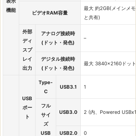
表示
最大 約2GB(メインメ
機能
ビデオRAM容量
と共有)
外部
アナログ接続時
–
ディ
(ドット・発色)
スプ
レイ
デジタル接続時
最大 3840×2160ドッ
出力
(ドット・発色)
Type-
USB3.1
1
C
USB
フル
ポー
USB3.0
2 (内、Powered USBx1
サイ
ト
ズ
USB
USB2.0
0