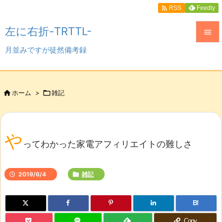

Feedly
RSS
左に右折-TRTTL-

月並みですが徒然備考録

メニュ

サイド

ホーム
>

雑記

前へ

や
次へ
ってわかった家電アフィリエイトの難しさ

検索
2019/6/4
雑記
B!
Copy