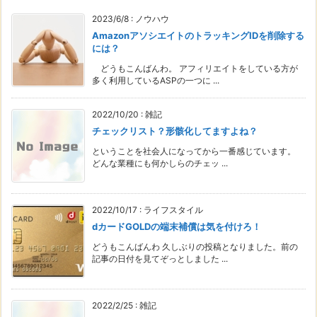
2023/6/8
:
ノウハウ
AmazonアソシエイトのトラッキングIDを削除する
には？
どうもこんばんわ。 アフィリエイトをしている方が
多く利用しているASPの一つに ...
2022/10/20
:
雑記
チェックリスト？形骸化してますよね？
ということを社会人になってから一番感じています。
どんな業種にも何かしらのチェッ ...
2022/10/17
:
ライフスタイル
dカードGOLDの端末補償は気を付けろ！
どうもこんばんわ 久しぶりの投稿となりました。前の
記事の日付を見てぞっとしました ...
2022/2/25
:
雑記