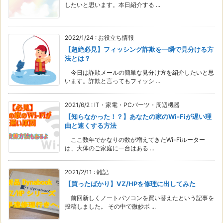
したいと思います。本日紹介する ...
2022/1/24
:
お役立ち情報
【超絶必見】フィッシング詐欺を一瞬で見分ける方
法とは？
今日は詐欺メールの簡単な見分け方を紹介したいと思
います。詐欺と言ってもフィッシ ...
2021/6/2
:
IT・家電・PCパーツ・周辺機器
【知らなかった！？】あなたの家のWi-Fiが遅い理
由と速くする方法
ここ数年でかなりの数が増えてきたWi-Fiルーター
は、大体のご家庭に一台はある ...
2021/2/11
:
雑記
【買ったばかり】VZ/HPを修理に出してみた
前回新しくノートパソコンを買い替えたという記事を
投稿しました。 その中で微妙ポ ...