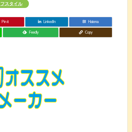
イフスタイル
Pin it
LinkedIn
B!
Hatena
Feedly
Copy