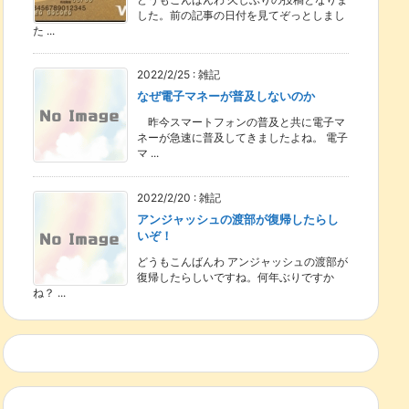
した。前の記事の日付を見てぞっとしまし
た ...
2022/2/25
:
雑記
なぜ電子マネーが普及しないのか
昨今スマートフォンの普及と共に電子マ
ネーが急速に普及してきましたよね。 電子
マ ...
2022/2/20
:
雑記
アンジャッシュの渡部が復帰したらし
いぞ！
どうもこんばんわ アンジャッシュの渡部が
復帰したらしいですね。何年ぶりですか
ね？ ...