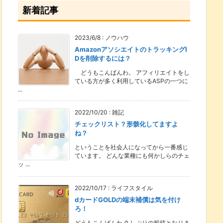
新着記事
2023/6/8
:
ノウハウ
AmazonアソシエイトのトラッキングI
Dを削除するには？
どうもこんばんわ。 アフィリエイトをし
ている方が多く利用しているASPの一つに
...
2022/10/20
:
雑記
チェックリスト？形骸化してますよ
ね？
ということを社会人になってから一番感じ
ています。 どんな業種にも何かしらのチェ
ッ ...
2022/10/17
:
ライフスタイル
dカードGOLDの端末補償は気を付け
ろ！
どうもこんばんわ 久しぶりの投稿となりま