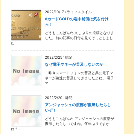
2022/10/17
:
ライフスタイル
dカードGOLDの端末補償は気を付け
ろ！
どうもこんばんわ 久しぶりの投稿となりま
した。前の記事の日付を見てぞっとしまし
た ...
2022/2/25
:
雑記
なぜ電子マネーが普及しないのか
昨今スマートフォンの普及と共に電子マ
ネーが急速に普及してきましたよね。 電子
マ ...
2022/2/20
:
雑記
アンジャッシュの渡部が復帰したらし
いぞ！
どうもこんばんわ アンジャッシュの渡部が
復帰したらしいですね。何年ぶりですか
ね？ ...