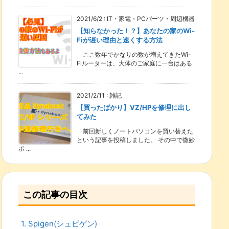
2021/6/2
:
IT・家電・PCパーツ・周辺機器
【知らなかった！？】あなたの家のWi-
Fiが遅い理由と速くする方法
ここ数年でかなりの数が増えてきたWi-
Fiルーターは、大体のご家庭に一台はある
...
2021/2/11
:
雑記
【買ったばかり】VZ/HPを修理に出し
てみた
前回新しくノートパソコンを買い替えた
という記事を投稿しました。 その中で微妙
ポ ...
この記事の目次
1.
Spigen(シュピゲン)