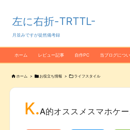
左に右折-TRTTL-
月並みですが徒然備考録
ホーム
レビュー記事
自作PC
当ブログにつ

ホーム
>

お役立ち情報
>

ライフスタイル
K.
A的オススメスマホケー