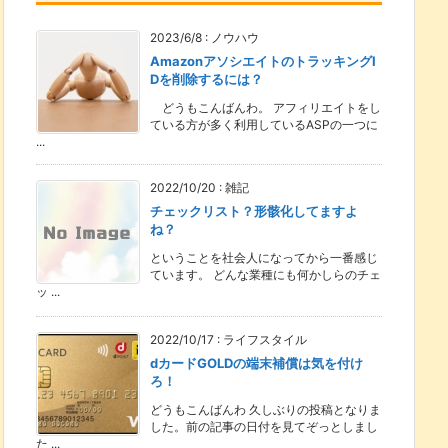
2023/6/8
:
ノウハウ
AmazonアソシエイトのトラッキングI
Dを削除するには？
どうもこんばんわ。 アフィリエイトをし
ている方が多く利用しているASPの一つに
...
2022/10/20
:
雑記
チェックリスト？形骸化してますよ
ね？
ということを社会人になってから一番感じ
ています。 どんな業種にも何かしらのチェ
ッ ...
2022/10/17
:
ライフスタイル
dカードGOLDの端末補償は気を付け
ろ！
どうもこんばんわ 久しぶりの投稿となりま
した。前の記事の日付を見てぞっとしまし
た ...