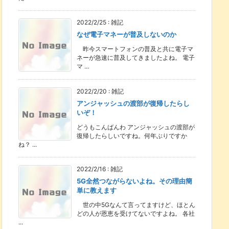
2022/2/25
:
雑記
なぜ電子マネーが普及しないのか
昨今スマートフォンの普及と共に電子マ
ネーが急速に普及してきましたよね。 電子
マ ...
2022/2/20
:
雑記
アンジャッシュの渡部が復帰したらし
いぞ！
どうもこんばんわ アンジャッシュの渡部が
復帰したらしいですね。何年ぶりですか
ね？ ...
2022/2/16
:
雑記
5G全然つながらないよね。その理由簡
単に教えます
世の中5Gなんて言ってますけど、ほとん
どの人が恩恵を受けてないですよね。 各社
...