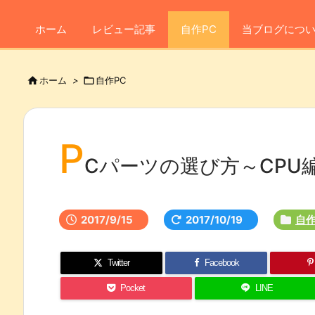
ホーム
レビュー記事
自作PC
当ブログにつ

ホーム
>

自作PC
P
Cパーツの選び方～CPU
2017/9/15
2017/10/19
自作
Twitter
Facebook
Pocket
LINE