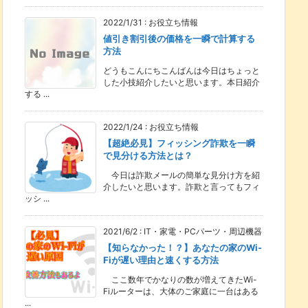
2022/1/31
:
お役立ち情報
値引き割引後の価格を一瞬で計算する
方法
どうもこんにちこんばんは今日はちょっと
した小技紹介したいと思います。本日紹介
する ...
2022/1/24
:
お役立ち情報
【超絶必見】フィッシング詐欺を一瞬
で見分ける方法とは？
今日は詐欺メールの簡単な見分け方を紹
介したいと思います。詐欺と言ってもフィ
ッシ ...
2021/6/2
:
IT・家電・PCパーツ・周辺機器
【知らなかった！？】あなたの家のWi-
Fiが遅い理由と速くする方法
ここ数年でかなりの数が増えてきたWi-
Fiルーターは、大体のご家庭に一台はある
...