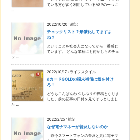
ている方が多く利用しているASPの一つに
...
2022/10/20
:
雑記
チェックリスト？形骸化してますよ
ね？
ということを社会人になってから一番感じ
ています。 どんな業種にも何かしらのチェ
ッ ...
2022/10/17
:
ライフスタイル
dカードGOLDの端末補償は気を付け
ろ！
どうもこんばんわ 久しぶりの投稿となりま
した。前の記事の日付を見てぞっとしまし
た ...
2022/2/25
:
雑記
なぜ電子マネーが普及しないのか
昨今スマートフォンの普及と共に電子マ